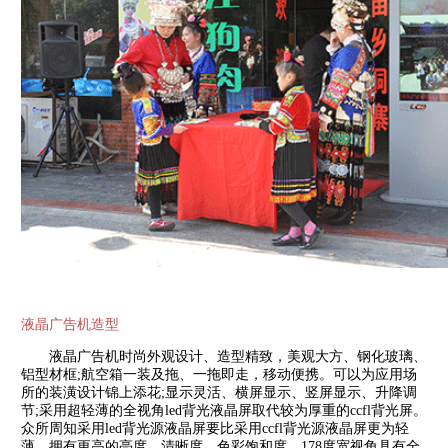
液晶广告机造型
液晶广告机时尚外观设计、造型精致，美观大方、钢化玻璃、
铝型材框;航空箱一装及拖、一拖即走，移动便携。可以为应用场
所的装潢设计锦上添花;显示灵活、横屏显示、竖屏显示、升降调
节;采用超轻薄的全视角led背光液晶屏取代较为厚重的ccfl背光屏。
众所周知采用led背光源液晶屏要比采用ccfl背光源液晶屏更为轻
薄，拥有更高的亮度、清晰度、色彩饱和度、178度宽视角具有全