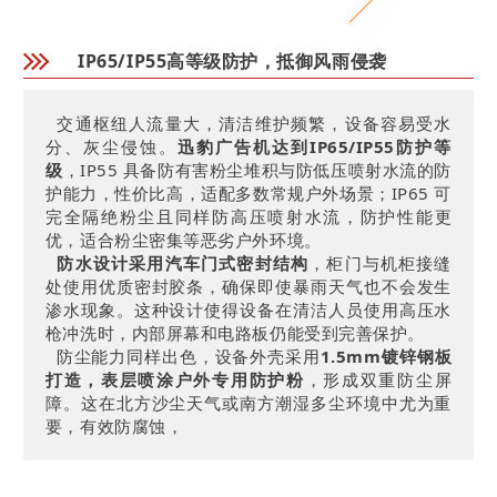
IP65/IP55高等级防护，抵御风雨侵袭
交通枢纽人流量大，清洁维护频繁，设备容易受水
分、灰尘侵蚀。
迅豹广告机达到IP65/IP55防护等
级
，IP55 具备防有害粉尘堆积与防低压喷射水流的防
护能力，性价比高，适配多数常规户外场景；IP65 可
完全隔绝粉尘且同样防高压喷射水流，防护性能更
优，适合粉尘密集等恶劣户外环境。
防水设计采用汽车门式密封结构
，柜门与机柜接缝
处使用优质密封胶条，确保即使暴雨天气也不会发生
渗水现象。这种设计使得设备在清洁人员使用高压水
枪冲洗时，内部屏幕和电路板仍能受到完善保护。
防尘能力同样出色，设备外壳采用
1.5mm镀锌钢板
打造，表层喷涂户外专用防护粉
，形成双重防尘屏
障。这在北方沙尘天气或南方潮湿多尘环境中尤为重
要，有效防腐蚀，