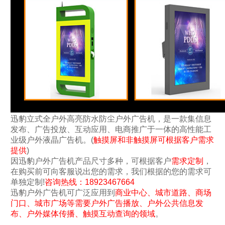
迅豹立式全户外高亮防水防尘户外广告机，是一款集信息
发布、广告投放、互动应用、电商推广于一体的高性能工
业级户外液晶广告机。(
触摸屏和非触摸屏可根据客户需求
提供
)
因迅豹户外广告机产品尺寸多种，可根据客户
需求定制
，
在购买前可向客服说出您的需求，我们根据的您的需求可
单独定制!
咨询热线：18923467664
迅豹户外广告机可广泛应用到
商业中心、城市道路、商场
门口、城市广场等需要户外广告播放、户外公共信息发
布、户外媒体传播、触摸互动查询的领域
。