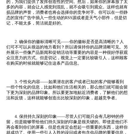
的，为我们提供了发挥创造性
的空间。然后，如果你的屏幕放了太
多的内容，就会让人感觉到混乱，就不会吸引到观众。这
样也就有
损品牌的声誉，消费者也将会选择你的竞争对手。你可以在一些静
态的宣传广告中插
入一些生动的RSS源或者是天气小部件，但是切
记，不能太多，简洁就是好的。
2. 确保你的徽标清晰可见——你的徽标是否是高清晰的？人
们可不可以从很远的地方看到
？所以请保持你的品牌清晰可见。另
外展示一些像产品新闻和促销活动等重要的内容是一种很
好俘获观
众注意力的方式。但是切记，视觉上一定要比较吸引人，这样顾客
在购买的时候就能
够记住这条产品信息。
3. 个性化内容——如果潜在的客户或者已知的客户能够看到
一些个性化的信息，比如和他
们生活相关的，那么他们就可能会留
下更为深刻的品牌印象。所以要更加地贴近消费者，了解
他们的想
法和反馈，这样就能够创造出比较深刻的印象，超越竞争者。
4. 保持持久深刻的印象——尽管人们可能只会有几秒钟的停
留，但是能够带给他们持久深
刻的印象是很关键的。即使是他们不
再会看到你们的屏幕，但是也肯定会想起一些重要的东西
，这样你
就成功了。使用一些引人入胜的设问或者包含你品牌的重要信息，